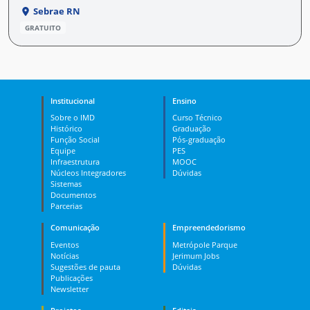
Sebrae RN
GRATUITO
Institucional
Ensino
Sobre o IMD
Curso Técnico
Histórico
Graduação
Função Social
Pós-graduação
Equipe
PES
Infraestrutura
MOOC
Núcleos Integradores
Dúvidas
Sistemas
Documentos
Parcerias
Comunicação
Empreendedorismo
Eventos
Metrópole Parque
Notícias
Jerimum Jobs
Sugestões de pauta
Dúvidas
Publicações
Newsletter