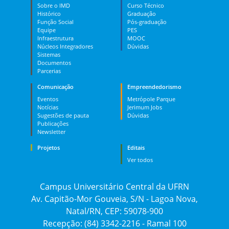
Sobre o IMD
Curso Técnico
Histórico
Graduação
Função Social
Pós-graduação
Equipe
PES
Infraestrutura
MOOC
Núcleos Integradores
Dúvidas
Sistemas
Documentos
Parcerias
Comunicação
Empreendedorismo
Eventos
Metrópole Parque
Notícias
Jerimum Jobs
Sugestões de pauta
Dúvidas
Publicações
Newsletter
Projetos
Editais
Ver todos
Campus Universitário Central da UFRN
Av. Capitão-Mor Gouveia, S/N - Lagoa Nova,
Natal/RN, CEP: 59078-900
Recepção: (84) 3342-2216 - Ramal 100