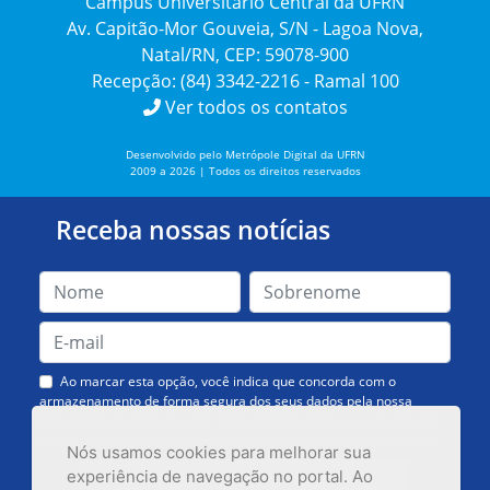
Campus Universitário Central da UFRN
Av. Capitão-Mor Gouveia, S/N - Lagoa Nova,
Natal/RN, CEP: 59078-900
Recepção: (84) 3342-2216 - Ramal 100
Ver todos os contatos
Desenvolvido pelo Metrópole Digital da UFRN
2009 a 2026 | Todos os direitos reservados
Receba nossas notícias
Ao marcar esta opção, você indica que concorda com o
armazenamento de forma segura dos seus dados pela nossa
Assessoria de Comunicação. Você poderá solicitar a exclusão dos
dados ou cancelar o recebimento das mensagens quando quiser.
Nós usamos cookies para melhorar sua
experiência de navegação no portal. Ao