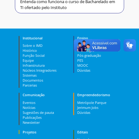
Entenda como funciona o curso de Bacharelado em
TI ofertado pelo Instituto
Institucional
Ensino
Sobre o IMD
Curso Técnico
Histórico
Graduação
Função Social
Pós-graduação
Equipe
PES
Infraestrutura
MOOC
Núcleos Integradores
Dúvidas
Sistemas
Documentos
Parcerias
Comunicação
Empreendedorismo
Eventos
Metrópole Parque
Notícias
Jerimum Jobs
Sugestões de pauta
Dúvidas
Publicações
Newsletter
Projetos
Editais