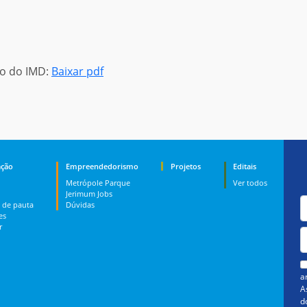
no do IMD:
Baixar pdf
ção
Empreendedorismo
Projetos
Editais
Metrópole Parque
Ver todos
Jerimum Jobs
 de pauta
Dúvidas
es
r
a
A
d