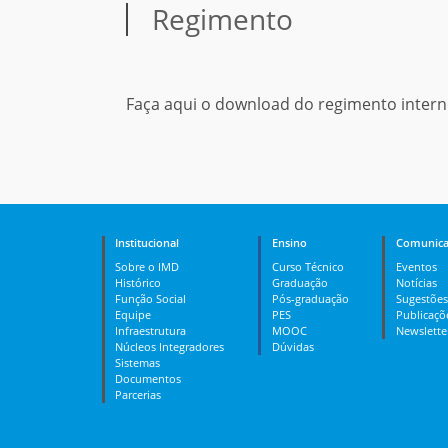
Regimento
Faça aqui o download do regimento inter
Institucional
Ensino
Comunica
Sobre o IMD
Curso Técnico
Eventos
Histórico
Graduação
Notícias
Função Social
Pós-graduação
Sugestões
Equipe
PES
Publicaçõ
Infraestrutura
MOOC
Newslette
Núcleos Integradores
Dúvidas
Sistemas
Documentos
Parcerias