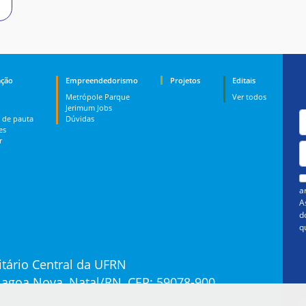
ção
Empreendedorismo
Projetos
Editais
Metrópole Parque
Ver todos
Jerimum Jobs
 de pauta
Dúvidas
es
r
a
A
d
q
tário Central da UFRN
 Lagoa Nova, Natal/RN, CEP: 59078-900
3342-2216 - Ramal 100