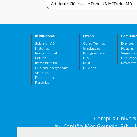
Artificial e Ciências de Dados (NIACD) do IMD
Institucional
Ensino
Comunica
Sobre o IMD
Curso Técnico
Eventos
Histórico
Graduação
Notícias
Função Social
Pós-graduação
Sugestões
Equipe
PES
Publicaçõ
Infraestrutura
MOOC
Newslette
Núcleos Integradores
Dúvidas
Sistemas
Documentos
Parcerias
Campus Universi
Av. Capitão-Mor Gouveia, S/N -
Recepção: (84) 