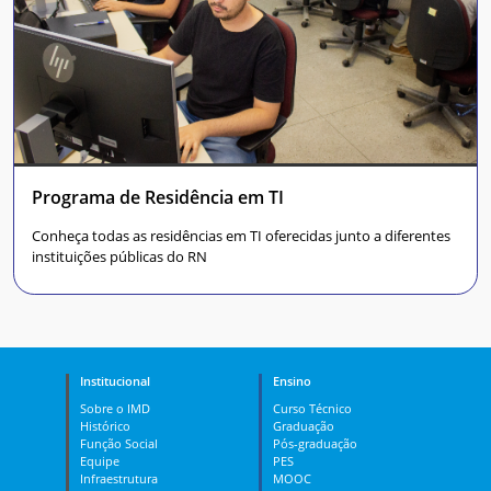
Programa de Residência em TI
Conheça todas as residências em TI oferecidas junto a diferentes
instituições públicas do RN
Institucional
Ensino
Sobre o IMD
Curso Técnico
Histórico
Graduação
Função Social
Pós-graduação
Equipe
PES
Infraestrutura
MOOC