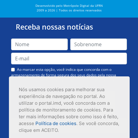
Desenvolvido pelo Metrópole Digital da UFRN
2009 a 2026 | Todos os direitos reservados
Receba nossas notícias
Ao marcar esta opção, você indica que concorda com o
armazenamento de forma segura dos seus dados pela nossa
Assessoria de Comunicação. Você poderá solicitar a exclusão dos
dados ou cancelar o recebimento das mensagens quando quiser.
Nós usamos cookies para melhorar sua
experiência de navegação no portal. Ao
utilizar o portal.imd, você concorda com a
política de monitoramento de cookies. Para
ter mais informações sobre como isso é feito,
acesse
Política de cookies
. Se você concorda,
Inscrever-se
clique em ACEITO.