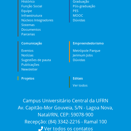
Histórico
Graduação
Função Social
Pós-graduação
Equipe
PES
Infraestrutura
MOOC
Núcleos Integradores
Dúvidas
Sistemas
Documentos
Parcerias
Comunicação
Empreendedorismo
Eventos
Metrópole Parque
Notícias
Jerimum Jobs
Sugestões de pauta
Dúvidas
Publicações
Newsletter
Projetos
Editais
Ver todos
Campus Universitário Central da UFRN
Av. Capitão-Mor Gouveia, S/N - Lagoa Nova,
Natal/RN, CEP: 59078-900
Recepção: (84) 3342-2216 - Ramal 100
Ver todos os contatos