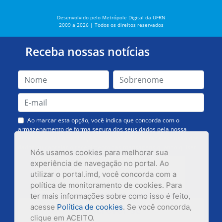
Desenvolvido pelo Metrópole Digital da UFRN
2009 a 2026 | Todos os direitos reservados
Receba nossas notícias
Ao marcar esta opção, você indica que concorda com o
armazenamento de forma segura dos seus dados pela nossa
Assessoria de Comunicação. Você poderá solicitar a exclusão dos
dados ou cancelar o recebimento das mensagens quando quiser.
Nós usamos cookies para melhorar sua
experiência de navegação no portal. Ao
utilizar o portal.imd, você concorda com a
política de monitoramento de cookies. Para
ter mais informações sobre como isso é feito,
acesse
Política de cookies
. Se você concorda,
Inscrever-se
clique em ACEITO.