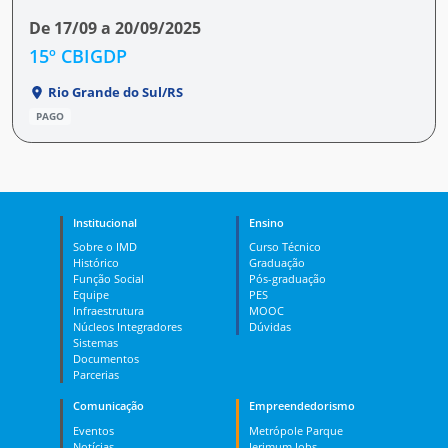
De 17/09 a 20/09/2025
15º CBIGDP
Rio Grande do Sul/RS
PAGO
Institucional
Ensino
Sobre o IMD
Curso Técnico
Histórico
Graduação
Função Social
Pós-graduação
Equipe
PES
Infraestrutura
MOOC
Núcleos Integradores
Dúvidas
Sistemas
Documentos
Parcerias
Comunicação
Empreendedorismo
Eventos
Metrópole Parque
Notícias
Jerimum Jobs