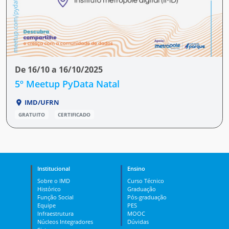
De 16/10 a 16/10/2025
5º Meetup PyData Natal
IMD/UFRN
GRATUITO
CERTIFICADO
Institucional
Ensino
Sobre o IMD
Curso Técnico
Histórico
Graduação
Função Social
Pós-graduação
Equipe
PES
Infraestrutura
MOOC
Núcleos Integradores
Dúvidas