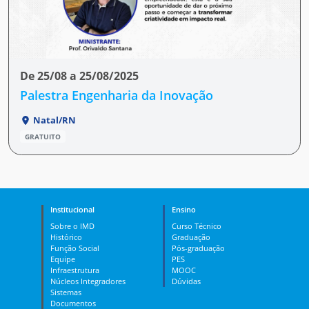
De 25/08 a 25/08/2025
Palestra Engenharia da Inovação
Natal/RN
GRATUITO
Institucional
Ensino
Sobre o IMD
Curso Técnico
Histórico
Graduação
Função Social
Pós-graduação
Equipe
PES
Infraestrutura
MOOC
Núcleos Integradores
Dúvidas
Sistemas
Documentos