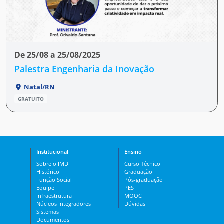
De 25/08 a 25/08/2025
Palestra Engenharia da Inovação
Natal/RN
GRATUITO
Institucional
Ensino
Sobre o IMD
Curso Técnico
Histórico
Graduação
Função Social
Pós-graduação
Equipe
PES
Infraestrutura
MOOC
Núcleos Integradores
Dúvidas
Sistemas
Documentos