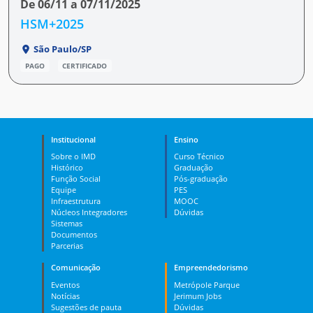
De 06/11 a 07/11/2025
HSM+2025
São Paulo/SP
PAGO
CERTIFICADO
Institucional
Ensino
Sobre o IMD
Curso Técnico
Histórico
Graduação
Função Social
Pós-graduação
Equipe
PES
Infraestrutura
MOOC
Núcleos Integradores
Dúvidas
Sistemas
Documentos
Parcerias
Comunicação
Empreendedorismo
Eventos
Metrópole Parque
Notícias
Jerimum Jobs
Sugestões de pauta
Dúvidas