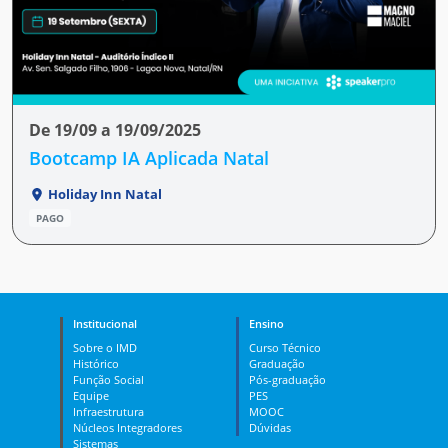
De 19/09 a 19/09/2025
Bootcamp IA Aplicada Natal
Holiday Inn Natal
PAGO
Institucional
Ensino
Sobre o IMD
Curso Técnico
Histórico
Graduação
Função Social
Pós-graduação
Equipe
PES
Infraestrutura
MOOC
Núcleos Integradores
Dúvidas
Sistemas