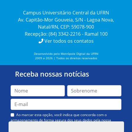
Campus Universitário Central da UFRN
Av. Capitão-Mor Gouveia, S/N - Lagoa Nova,
Natal/RN, CEP: 59078-900
Recepção: (84) 3342-2216 - Ramal 100
Ver todos os contatos
Desenvolvido pelo Metrópole Digital da UFRN
2009 a 2026 | Todos os direitos reservados
Receba nossas notícias
Ao marcar esta opção, você indica que concorda com o
armazenamento de forma segura dos seus dados pela nossa
Assessoria de Comunicação. Você poderá solicitar a exclusão dos
dados ou cancelar o recebimento das mensagens quando quiser.