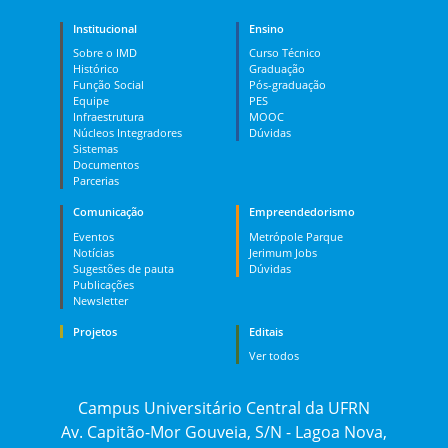
Institucional
Ensino
Sobre o IMD
Curso Técnico
Histórico
Graduação
Função Social
Pós-graduação
Equipe
PES
Infraestrutura
MOOC
Núcleos Integradores
Dúvidas
Sistemas
Documentos
Parcerias
Comunicação
Empreendedorismo
Eventos
Metrópole Parque
Notícias
Jerimum Jobs
Sugestões de pauta
Dúvidas
Publicações
Newsletter
Projetos
Editais
Ver todos
Campus Universitário Central da UFRN
Av. Capitão-Mor Gouveia, S/N - Lagoa Nova,