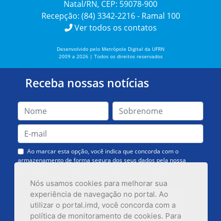
Natal/RN, CEP: 59078-900
Recepção: (84) 3342-2216 - Ramal 100
Ver todos os contatos
Desenvolvido pelo Metrópole Digital da UFRN
2009 a 2026 | Todos os direitos reservados
Receba nossas notícias
Ao marcar esta opção, você indica que concorda com o
armazenamento de forma segura dos seus dados pela nossa
Assessoria de Comunicação. Você poderá solicitar a exclusão dos
dados ou cancelar o recebimento das mensagens quando quiser.
Nós usamos cookies para melhorar sua
experiência de navegação no portal. Ao
utilizar o portal.imd, você concorda com a
política de monitoramento de cookies. Para