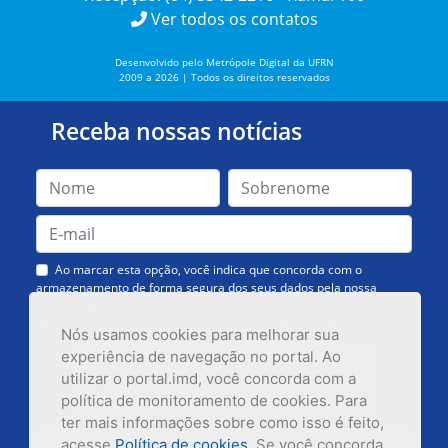
Ver todos os contatos
Desenvolvido pelo Metrópole Digital da UFRN
2009 a 2026 | Todos os direitos reservados
Receba nossas notícias
Ao marcar esta opção, você indica que concorda com o
armazenamento de forma segura dos seus dados pela nossa
Assessoria de Comunicação. Você poderá solicitar a exclusão dos
dados ou cancelar o recebimento das mensagens quando quiser.
Nós usamos cookies para melhorar sua
experiência de navegação no portal. Ao
utilizar o portal.imd, você concorda com a
política de monitoramento de cookies. Para
ter mais informações sobre como isso é feito,
acesse
Política de cookies
. Se você concorda,