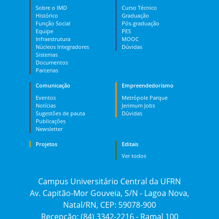
Sobre o IMD
Curso Técnico
Histórico
Graduação
Função Social
Pós-graduação
Equipe
PES
Infraestrutura
MOOC
Núcleos Integradores
Dúvidas
Sistemas
Documentos
Parcerias
Comunicação
Empreendedorismo
Eventos
Metrópole Parque
Notícias
Jerimum Jobs
Sugestões de pauta
Dúvidas
Publicações
Newsletter
Projetos
Editais
Ver todos
Campus Universitário Central da UFRN
Av. Capitão-Mor Gouveia, S/N - Lagoa Nova,
Natal/RN, CEP: 59078-900
Recepção: (84) 3342-2216 - Ramal 100