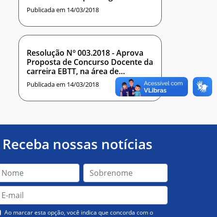
praticado Ad referendum deste
Publicada em 14/03/2018
conselho, que aprova projeto de
Desenvolvimento de uma
plataforma computacional de
dados clínicos.
Resolução Nº 003.2018 - Aprova
Proposta de Concurso Docente da
carreira EBTT, na área de
Inteligência Computacional para
Publicada em 14/03/2018
Instituto Metrópole Digital
Receba nossas notícias
Ao marcar esta opção, você indica que concorda com o