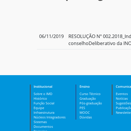
06/11/2019
RESOLUÇÃO Nº 002.2018_Ind
conselhoDeliberativo da IN
Institucional
Ensino
Comunica
Sobre o IMD
Curso Técnico
Eventos
Histórico
Graduação
Notícias
Função Social
Pós-graduação
Sugestões
Equipe
PES
Publicaçõ
Infraestrutura
MOOC
Newslette
Núcleos Integradores
Dúvidas
Sistemas
Documentos