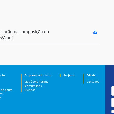
icação da composição do
OVA.pdf
ção
Empreendedorismo
Projetos
Editais
Metrópole Parque
Ver todos
Jerimum Jobs
 de pauta
Dúvidas
es
r