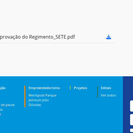
provação do Regimento_SETE.pdf
ção
Empreendedorismo
Projetos
Editais
Metrópole Parque
Ver todos
Jerimum Jobs
 de pauta
Dúvidas
es
r