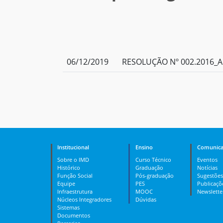
06/12/2019
RESOLUÇÃO Nº 002.2016_A
Institucional
Ensino
Comunica
Sobre o IMD
Curso Técnico
Eventos
Histórico
Graduação
Notícias
Função Social
Pós-graduação
Sugestões
Equipe
PES
Publicaçõ
Infraestrutura
MOOC
Newslette
Núcleos Integradores
Dúvidas
Sistemas
Documentos