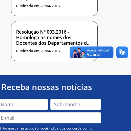
Tecnologia da Informação – NPITI,
Publicada em 20/04/2016
do Instituto Metrópole Digital.
Resolução Nº 003.2016 -
Homologa os nomes dos
Docentes dos Departamentos de
Informática e Matemática
Publicada em 20/04/2016
Aplicada – DIMAP e
Departamento Engenharia da
Computação e Automação – DCA,
como representantes no
Conselho de Desenvolvimento
Acadêmico do Instituto Metrópole
Receba nossas notícias
Digital.
Ao marcar esta opção, você indica que concorda com o