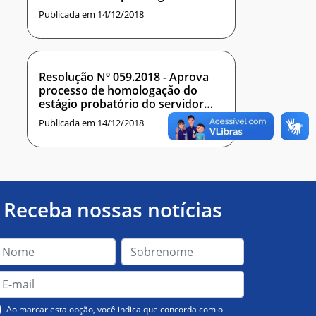
praticado Ad referendum
Publicada em 14/12/2018
Resolução Nº 059.2018 - Aprova
processo de homologação do
estágio probatório do servidor
ATHANASIOS TSOUANAS
Publicada em 14/12/2018
Receba nossas notícias
Ao marcar esta opção, você indica que concorda com o