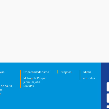
ção
Empreendedorismo
Projetos
Editais
Metrópole Parque
Ver todos
Jerimum Jobs
 de pauta
Dúvidas
es
r