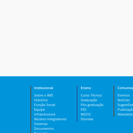
Institucional
Ensino
Comunica
Sobre o IMD
Curso Técnico
Eventos
Histórico
Graduação
Notícias
Função Social
Pós-graduação
Sugestões
Equipe
PES
Publicaçõ
Infraestrutura
MOOC
Newslette
Núcleos Integradores
Dúvidas
Sistemas
Documentos