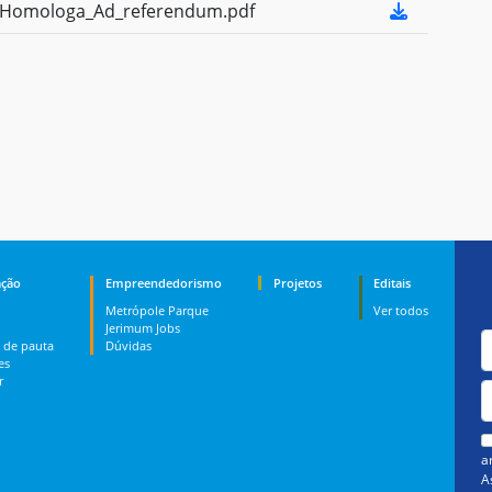
Homologa_Ad_referendum.pdf
ção
Empreendedorismo
Projetos
Editais
Metrópole Parque
Ver todos
Jerimum Jobs
 de pauta
Dúvidas
es
r
a
A