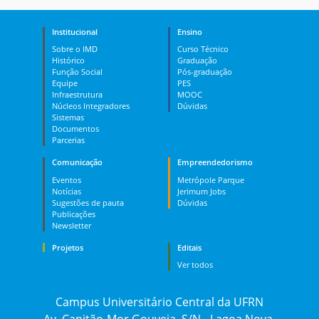
Institucional
Ensino
Sobre o IMD
Curso Técnico
Histórico
Graduação
Função Social
Pós-graduação
Equipe
PES
Infraestrutura
MOOC
Núcleos Integradores
Dúvidas
Sistemas
Documentos
Parcerias
Comunicação
Empreendedorismo
Eventos
Metrópole Parque
Notícias
Jerimum Jobs
Sugestões de pauta
Dúvidas
Publicações
Newsletter
Projetos
Editais
Ver todos
Campus Universitário Central da UFRN