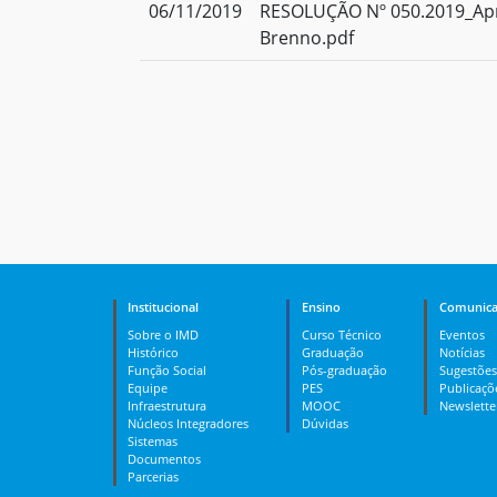
06/11/2019
RESOLUÇÃO Nº 050.2019_Apr
Brenno.pdf
Institucional
Ensino
Comunica
Sobre o IMD
Curso Técnico
Eventos
Histórico
Graduação
Notícias
Função Social
Pós-graduação
Sugestões
Equipe
PES
Publicaçõ
Infraestrutura
MOOC
Newslette
Núcleos Integradores
Dúvidas
Sistemas
Documentos
Parcerias