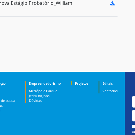
ova Estágio Probatório_William
ção
Empreendedorismo
Projetos
Editais
Metrópole Parque
Ver todos
Jerimum Jobs
 de pauta
Dúvidas
es
r
a