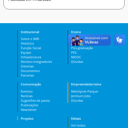
Institucional
Ensino
Sobre o IMD
Curso Técnico
Histórico
Graduação
Função Social
Pós-graduação
Equipe
PES
Infraestrutura
MOOC
Núcleos Integradores
Dúvidas
Sistemas
Documentos
Parcerias
Comunicação
Empreendedorismo
Eventos
Metrópole Parque
Notícias
Jerimum Jobs
Sugestões de pauta
Dúvidas
Publicações
Newsletter
Projetos
Editais
Ver todos