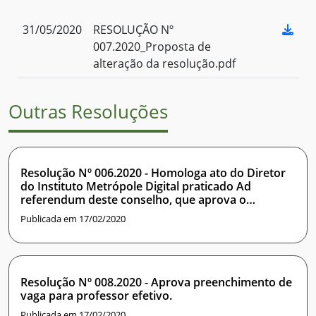
31/05/2020
RESOLUÇÃO Nº
007.2020_Proposta de
alteração da resolução.pdf
Outras Resoluções
Resolução Nº 006.2020 - Homologa ato do Diretor
do Instituto Metrópole Digital praticado Ad
referendum deste conselho, que aprova o
processo de seleção para Professor Substituto do
Publicada em 17/02/2020
IMD.
Resolução Nº 008.2020 - Aprova preenchimento de
vaga para professor efetivo.
Publicada em 17/02/2020