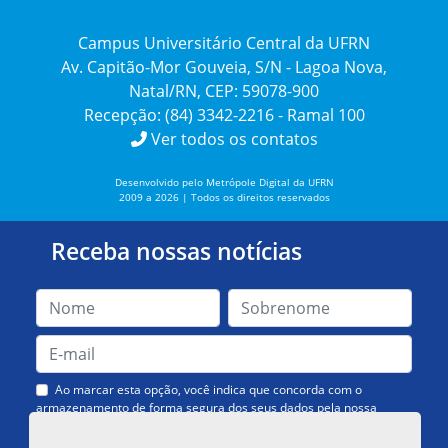
Campus Universitário Central da UFRN
Av. Capitão-Mor Gouveia, S/N - Lagoa Nova,
Natal/RN, CEP: 59078-900
Recepção: (84) 3342-2216 - Ramal 100
Ver todos os contatos
Desenvolvido pelo Metrópole Digital da UFRN
2009 a 2026 | Todos os direitos reservados
Receba nossas notícias
Ao marcar esta opção, você indica que concorda com o
armazenamento de forma segura dos seus dados pela nossa
Assessoria de Comunicação. Você poderá solicitar a exclusão dos
dados ou cancelar o recebimento das mensagens quando quiser.