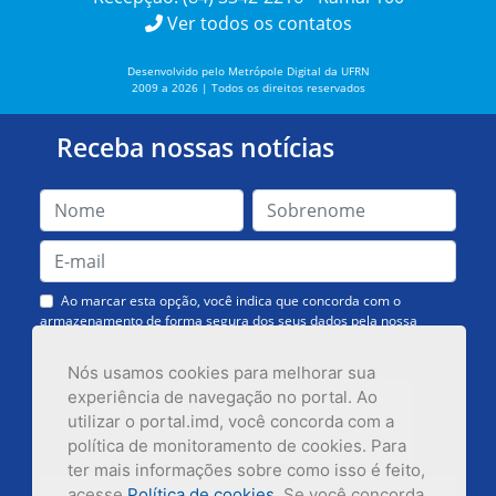
Ver todos os contatos
Desenvolvido pelo Metrópole Digital da UFRN
2009 a 2026 | Todos os direitos reservados
Receba nossas notícias
Ao marcar esta opção, você indica que concorda com o
armazenamento de forma segura dos seus dados pela nossa
Assessoria de Comunicação. Você poderá solicitar a exclusão dos
dados ou cancelar o recebimento das mensagens quando quiser.
Nós usamos cookies para melhorar sua
experiência de navegação no portal. Ao
utilizar o portal.imd, você concorda com a
política de monitoramento de cookies. Para
ter mais informações sobre como isso é feito,
acesse
Política de cookies
. Se você concorda,