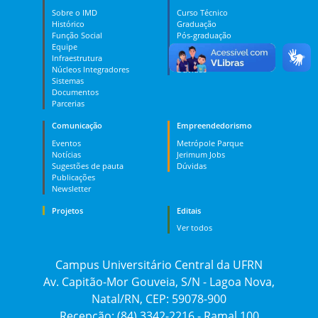
Sobre o IMD
Curso Técnico
Histórico
Graduação
Função Social
Pós-graduação
Equipe
PES
Infraestrutura
MOOC
Núcleos Integradores
Dúvidas
Sistemas
Documentos
Parcerias
Comunicação
Empreendedorismo
Eventos
Metrópole Parque
Notícias
Jerimum Jobs
Sugestões de pauta
Dúvidas
Publicações
Newsletter
Projetos
Editais
Ver todos
Campus Universitário Central da UFRN
Av. Capitão-Mor Gouveia, S/N - Lagoa Nova,
Natal/RN, CEP: 59078-900
Recepção: (84) 3342-2216 - Ramal 100