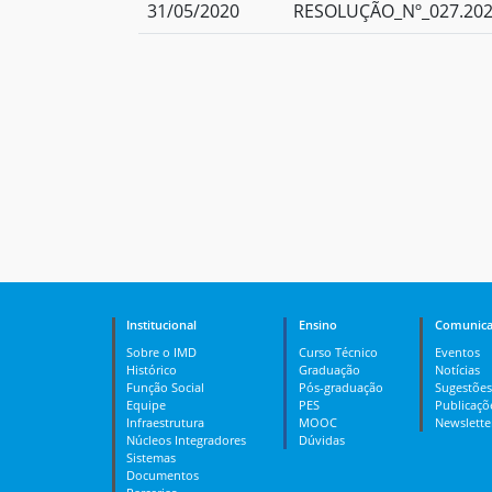
31/05/2020
RESOLUÇÃO_Nº_027.202
Institucional
Ensino
Comunica
Sobre o IMD
Curso Técnico
Eventos
Histórico
Graduação
Notícias
Função Social
Pós-graduação
Sugestões
Equipe
PES
Publicaçõ
Infraestrutura
MOOC
Newslette
Núcleos Integradores
Dúvidas
Sistemas
Documentos