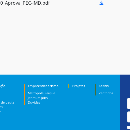
0_Aprova_PEC-IMD.pdf
ção
Empreendedorismo
Projetos
Editais
Metrópole Parque
Ver todos
Jerimum Jobs
 de pauta
Dúvidas
es
r