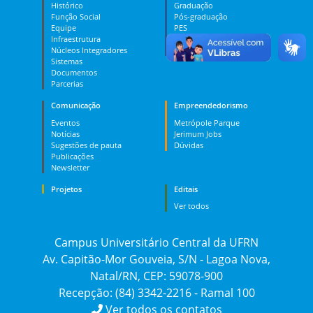
Histórico
Graduação
Função Social
Pós-graduação
Equipe
PES
Infraestrutura
MOOC
Núcleos Integradores
Dúvidas
Sistemas
Documentos
Parcerias
Comunicação
Empreendedorismo
Eventos
Metrópole Parque
Notícias
Jerimum Jobs
Sugestões de pauta
Dúvidas
Publicações
Newsletter
Projetos
Editais
Ver todos
Campus Universitário Central da UFRN
Av. Capitão-Mor Gouveia, S/N - Lagoa Nova,
Natal/RN, CEP: 59078-900
Recepção: (84) 3342-2216 - Ramal 100
Ver todos os contatos