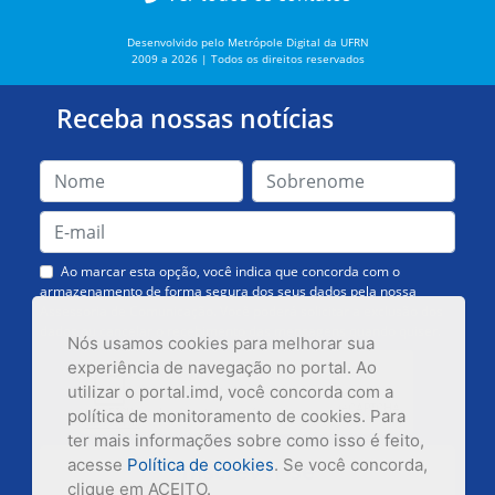
Desenvolvido pelo Metrópole Digital da UFRN
2009 a 2026 | Todos os direitos reservados
Receba nossas notícias
Ao marcar esta opção, você indica que concorda com o
armazenamento de forma segura dos seus dados pela nossa
Assessoria de Comunicação. Você poderá solicitar a exclusão dos
dados ou cancelar o recebimento das mensagens quando quiser.
Nós usamos cookies para melhorar sua
experiência de navegação no portal. Ao
utilizar o portal.imd, você concorda com a
política de monitoramento de cookies. Para
ter mais informações sobre como isso é feito,
acesse
Política de cookies
. Se você concorda,
Inscrever-se
clique em ACEITO.