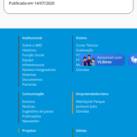
Publicada em 14/07/2020
Institucional
Ensino
Sobre o IMD
Curso Técnico
Histórico
Graduação
Função Social
Pós-graduação
Equipe
PES
Infraestrutura
MOOC
Núcleos Integradores
Dúvidas
Sistemas
Documentos
Parcerias
Comunicação
Empreendedorismo
Eventos
Metrópole Parque
Notícias
Jerimum Jobs
Sugestões de pauta
Dúvidas
Publicações
Newsletter
Projetos
Editais