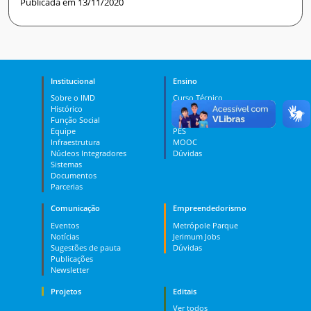
Publicada em 13/11/2020
Institucional
Ensino
Sobre o IMD
Curso Técnico
Histórico
Graduação
Função Social
Pós-graduação
Equipe
PES
Infraestrutura
MOOC
Núcleos Integradores
Dúvidas
Sistemas
Documentos
Parcerias
Comunicação
Empreendedorismo
Eventos
Metrópole Parque
Notícias
Jerimum Jobs
Sugestões de pauta
Dúvidas
Publicações
Newsletter
Projetos
Editais
Ver todos