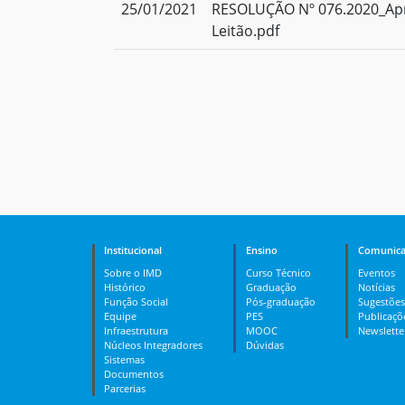
25/01/2021
RESOLUÇÃO Nº 076.2020_Apr
Leitão.pdf
Institucional
Ensino
Comunica
Sobre o IMD
Curso Técnico
Eventos
Histórico
Graduação
Notícias
Função Social
Pós-graduação
Sugestões
Equipe
PES
Publicaçõ
Infraestrutura
MOOC
Newslette
Núcleos Integradores
Dúvidas
Sistemas
Documentos
Parcerias