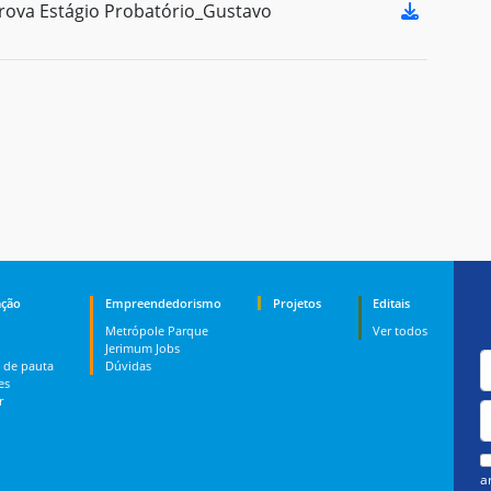
ova Estágio Probatório_Gustavo
ção
Empreendedorismo
Projetos
Editais
Metrópole Parque
Ver todos
Jerimum Jobs
 de pauta
Dúvidas
es
r
a