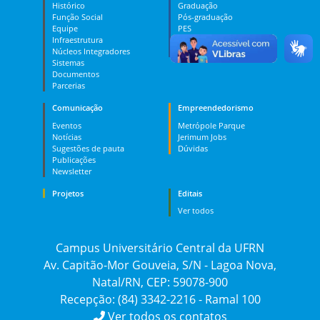
Histórico
Graduação
Função Social
Pós-graduação
Equipe
PES
Infraestrutura
MOOC
Núcleos Integradores
Dúvidas
Sistemas
Documentos
Parcerias
Comunicação
Empreendedorismo
Eventos
Metrópole Parque
Notícias
Jerimum Jobs
Sugestões de pauta
Dúvidas
Publicações
Newsletter
Projetos
Editais
Ver todos
Campus Universitário Central da UFRN
Av. Capitão-Mor Gouveia, S/N - Lagoa Nova,
Natal/RN, CEP: 59078-900
Recepção: (84) 3342-2216 - Ramal 100
Ver todos os contatos