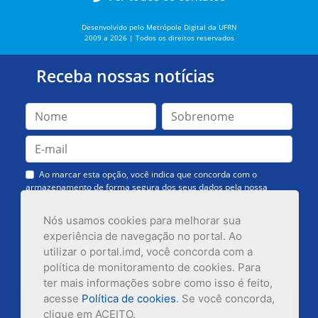
Desenvolvido pelo Metrópole Digital da UFRN
2009 a 2026 | Todos os direitos reservados
Receba nossas notícias
Ao marcar esta opção, você indica que concorda com o
armazenamento de forma segura dos seus dados pela nossa
Assessoria de Comunicação. Você poderá solicitar a exclusão dos
dados ou cancelar o recebimento das mensagens quando quiser.
Nós usamos cookies para melhorar sua
experiência de navegação no portal. Ao
utilizar o portal.imd, você concorda com a
política de monitoramento de cookies. Para
ter mais informações sobre como isso é feito,
acesse
Política de cookies
. Se você concorda,
Inscrever-se
clique em ACEITO.