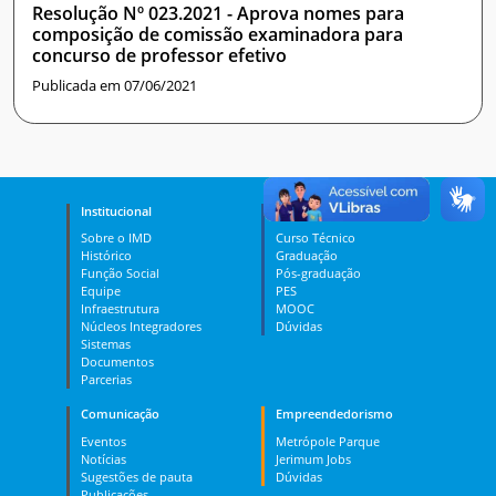
Resolução Nº 023.2021 - Aprova nomes para
composição de comissão examinadora para
concurso de professor efetivo
Publicada em 07/06/2021
Institucional
Ensino
Sobre o IMD
Curso Técnico
Histórico
Graduação
Função Social
Pós-graduação
Equipe
PES
Infraestrutura
MOOC
Núcleos Integradores
Dúvidas
Sistemas
Documentos
Parcerias
Comunicação
Empreendedorismo
Eventos
Metrópole Parque
Notícias
Jerimum Jobs
Sugestões de pauta
Dúvidas
Publicações