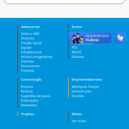
Institucional
Ensino
Sobre o IMD
Curso Técnico
Histórico
Graduação
Função Social
Pós-graduação
Equipe
PES
Infraestrutura
MOOC
Núcleos Integradores
Dúvidas
Sistemas
Documentos
Parcerias
Comunicação
Empreendedorismo
Eventos
Metrópole Parque
Notícias
Jerimum Jobs
Sugestões de pauta
Dúvidas
Publicações
Newsletter
Projetos
Editais
Ver todos