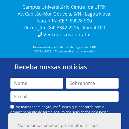
Campus Universitário Central da UFRN
Av. Capitão-Mor Gouveia, S/N - Lagoa Nova,
Natal/RN, CEP: 59078-900
Recepção: (84) 3342-2216 - Ramal 100
Ver todos os contatos
Desenvolvido pelo Metrópole Digital da UFRN
2009 a 2026 | Todos os direitos reservados
Receba nossas notícias
Ao marcar esta opção, você indica que concorda com o
armazenamento de forma segura dos seus dados pela nossa
Assessoria de Comunicação. Você poderá solicitar a exclusão dos
dados ou cancelar o recebimento das mensagens quando quiser.
Nós usamos cookies para melhorar sua