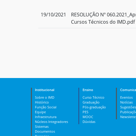
19/10/2021
RESOLUÇÃO Nº 060.2021_Apr
Cursos Técnicos do IMD.pdf
Institucional
Ensino
Comunica
Sobre o IMD
Curso Técnico
Eventos
Histórico
Graduação
Notícias
Função Social
Pós-graduação
Sugestões
Equipe
PES
Publicaçõ
Infraestrutura
MOOC
Newslette
Núcleos Integradores
Dúvidas
Sistemas
Documentos