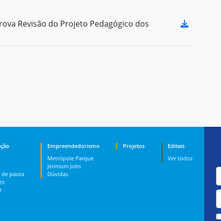
ova Revisão do Projeto Pedagógico dos
ção
Empreendedorismo
Projetos
Editais
Metrópole Parque
Ver todos
Jerimum Jobs
 de pauta
Dúvidas
es
r