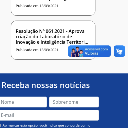
praticado Ad referendum deste
Publicada em 13/09/2021
conselho que aprova Edital do
Programa de Estudos Secundários
– PES/IMD
Resolução Nº 061.2021 - Aprova
criação do Laboratório de
Inovação e Inteligência Territorial
(LI2T), vinculado ao IMD.
Publicada em 13/09/2021
Receba nossas notícias
Ao marcar esta opção, você indica que concorda com o