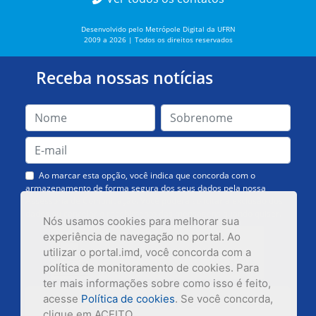
Desenvolvido pelo Metrópole Digital da UFRN
2009 a 2026 | Todos os direitos reservados
Receba nossas notícias
Ao marcar esta opção, você indica que concorda com o
armazenamento de forma segura dos seus dados pela nossa
Assessoria de Comunicação. Você poderá solicitar a exclusão dos
dados ou cancelar o recebimento das mensagens quando quiser.
Nós usamos cookies para melhorar sua
experiência de navegação no portal. Ao
utilizar o portal.imd, você concorda com a
política de monitoramento de cookies. Para
ter mais informações sobre como isso é feito,
acesse
Política de cookies
. Se você concorda,
Inscrever-se
clique em ACEITO.