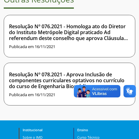
Resolução Nº 076.2021 - Homologa ato do Diretor
do Instituto Metrópole Digital praticado Ad
referendum deste conselho que aprova Cláusula
de Barreira para o concurso de professor efetivo
Publicada em 16/11/2021
do IMD na área de Inteligência Artificial
Resolução Nº 078.2021 - Aprova Inclusão de
componentes curriculares optativos no currículo
do curso de Engenharia Biomédica para
credenciamento no PES
Publicada em 16/11/2021
Institucional
Ensino
Sobre o IMD
Curso Técnico