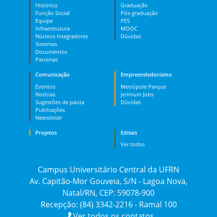
Histórico
Graduação
Função Social
Pós-graduação
Equipe
PES
Infraestrutura
MOOC
Núcleos Integradores
Dúvidas
Sistemas
Documentos
Parcerias
Comunicação
Empreendedorismo
Eventos
Metrópole Parque
Notícias
Jerimum Jobs
Sugestões de pauta
Dúvidas
Publicações
Newsletter
Projetos
Editais
Ver todos
Campus Universitário Central da UFRN
Av. Capitão-Mor Gouveia, S/N - Lagoa Nova,
Natal/RN, CEP: 59078-900
Recepção: (84) 3342-2216 - Ramal 100
Ver todos os contatos