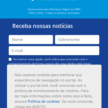
Desenvolvido pelo Metrópole Digital da UFRN
2009 a 2026 | Todos os direitos reservados
Receba nossas notícias
Ao marcar esta opção, você indica que concorda com o
armazenamento de forma segura dos seus dados pela nossa
Assessoria de Comunicação. Você poderá solicitar a exclusão dos
dados ou cancelar o recebimento das mensagens quando quiser.
Nós usamos cookies para melhorar sua
experiência de navegação no portal. Ao
utilizar o portal.imd, você concorda com a
política de monitoramento de cookies. Para
ter mais informações sobre como isso é feito,
acesse
Política de cookies
. Se você concorda,
Inscrever-se
clique em ACEITO.