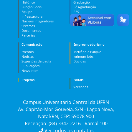
Histórico
Graduação
Função Social
Pós-graduação
Equipe
PES
Infraestrutura
MOOC
Núcleos Integradores
Dúvidas
Sistemas
Documentos
Parcerias
Comunicação
Empreendedorismo
Eventos
Metrópole Parque
Notícias
Jerimum Jobs
Sugestões de pauta
Dúvidas
Publicações
Newsletter
Projetos
Editais
Ver todos
Campus Universitário Central da UFRN
Av. Capitão-Mor Gouveia, S/N - Lagoa Nova,
Natal/RN, CEP: 59078-900
Recepção: (84) 3342-2216 - Ramal 100
Ver todos os contatos