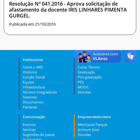
Resolução Nº 041.2016 - Aprova solicitação de
afastamento da docente IRIS LINHARES PIMENTA
GURGEL.
Publicada em 21/10/2016
Institucional
Ensino
Sobre o IMD
Curso Técnico
Histórico
Graduação
Função Social
Pós-graduação
Equipe
PES
Infraestrutura
MOOC
Núcleos Integradores
Dúvidas
Sistemas
Documentos
Parcerias
Comunicação
Empreendedorismo
Eventos
Metrópole Parque
Notícias
Jerimum Jobs
Sugestões de pauta
Dúvidas
Publicações