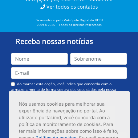
Ver todos os contatos
Desenvolvido pelo Metrópole Digital da UFRN
2009 a 2026 | Todos os direitos reservados
Receba nossas notícias
Ao marcar esta opção, você indica que concorda com o
armazenamento de forma segura dos seus dados pela nossa
Assessoria de Comunicação. Você poderá solicitar a exclusão dos
dados ou cancelar o recebimento das mensagens quando quiser.
Nós usamos cookies para melhorar sua
experiência de navegação no portal. Ao
utilizar o portal.imd, você concorda com a
política de monitoramento de cookies. Para
ter mais informações sobre como isso é feito,
acesse
Política de cookies
. Se você concorda,