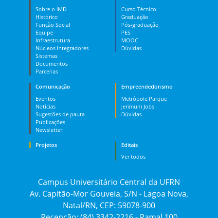
Sobre o IMD
Curso Técnico
Histórico
Graduação
Função Social
Pós-graduação
Equipe
PES
Infraestrutura
MOOC
Núcleos Integradores
Dúvidas
Sistemas
Documentos
Parcerias
Comunicação
Empreendedorismo
Eventos
Metrópole Parque
Notícias
Jerimum Jobs
Sugestões de pauta
Dúvidas
Publicações
Newsletter
Projetos
Editais
Ver todos
Campus Universitário Central da UFRN
Av. Capitão-Mor Gouveia, S/N - Lagoa Nova,
Natal/RN, CEP: 59078-900
Recepção: (84) 3342-2216 - Ramal 100