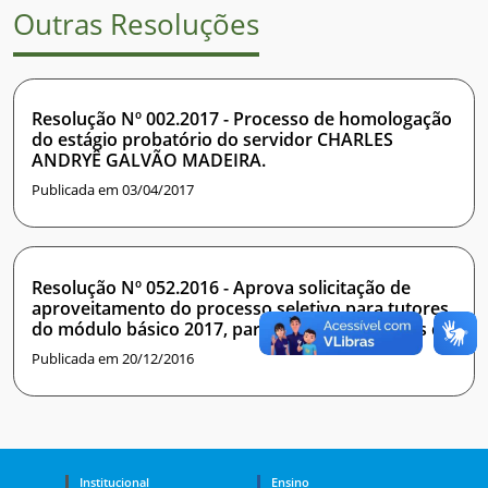
Outras Resoluções
Resolução Nº 002.2017 - Processo de homologação
do estágio probatório do servidor CHARLES
ANDRYÊ GALVÃO MADEIRA.
Publicada em 03/04/2017
Resolução Nº 052.2016 - Aprova solicitação de
aproveitamento do processo seletivo para tutores
do módulo básico 2017, para os cursos técnicos do
Instituto Metrópole Digital.
Publicada em 20/12/2016
Institucional
Ensino