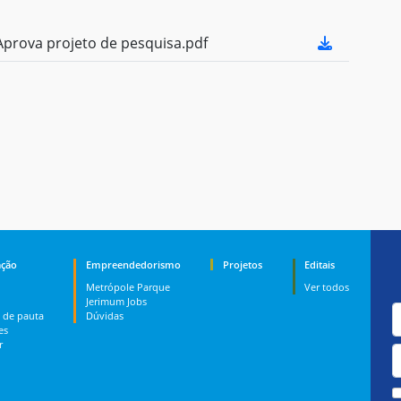
prova projeto de pesquisa.pdf
ção
Empreendedorismo
Projetos
Editais
Metrópole Parque
Ver todos
Jerimum Jobs
 de pauta
Dúvidas
es
r