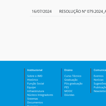
16/07/2024
RESOLUÇÃO Nº 079.2024_A
Institucional
Ensino
Comunica
Sobre o IMD
Curso Técnico
Eventos
Histórico
Graduação
Notícias
Função Social
Pós-graduação
Sugestões
Equipe
PES
Publicaçõ
Infraestrutura
MOOC
Newslette
Núcleos Integradores
Dúvidas
Sistemas
Documentos