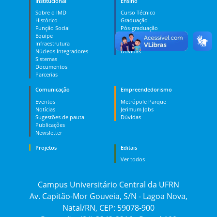
Institucional
Ensino
Sobre o IMD
Curso Técnico
Histórico
Graduação
Função Social
Pós-graduação
Equipe
PES
Infraestrutura
MOOC
Núcleos Integradores
Dúvidas
Sistemas
Documentos
Parcerias
Comunicação
Empreendedorismo
Eventos
Metrópole Parque
Notícias
Jerimum Jobs
Sugestões de pauta
Dúvidas
Publicações
Newsletter
Projetos
Editais
Ver todos
Campus Universitário Central da UFRN
Av. Capitão-Mor Gouveia, S/N - Lagoa Nova,
Natal/RN, CEP: 59078-900