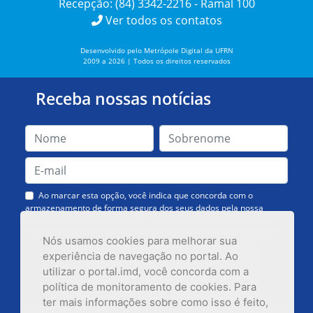
Recepção: (84) 3342-2216 - Ramal 100
Ver todos os contatos
Desenvolvido pelo Metrópole Digital da UFRN
2009 a 2026 | Todos os direitos reservados
Receba nossas notícias
Ao marcar esta opção, você indica que concorda com o
armazenamento de forma segura dos seus dados pela nossa
Assessoria de Comunicação. Você poderá solicitar a exclusão dos
dados ou cancelar o recebimento das mensagens quando quiser.
Nós usamos cookies para melhorar sua
experiência de navegação no portal. Ao
utilizar o portal.imd, você concorda com a
política de monitoramento de cookies. Para
ter mais informações sobre como isso é feito,