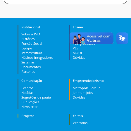
Institucional
Ensino
Sobre o IMD
Curso Técnico
Histórico
Graduação
Função Social
Pós-graduação
Equipe
PES
Infraestrutura
MOOC
Núcleos Integradores
Dúvidas
Sistemas
Documentos
Parcerias
Comunicação
Empreendedorismo
Eventos
Metrópole Parque
Notícias
Jerimum Jobs
Sugestões de pauta
Dúvidas
Publicações
Newsletter
Projetos
Editais
Ver todos