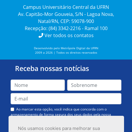
Campus Universitário Central da UFRN
Av. Capitão-Mor Gouveia, S/N - Lagoa Nova,
Natal/RN, CEP: 59078-900
Recepção: (84) 3342-2216 - Ramal 100
Ver todos os contatos
Desenvolvido pelo Metrópole Digital da UFRN
2009 a 2026 | Todos os direitos reservados
Receba nossas notícias
Ao marcar esta opção, você indica que concorda com o
armazenamento de forma segura dos seus dados pela nossa
Assessoria de Comunicação. Você poderá solicitar a exclusão dos
dados ou cancelar o recebimento das mensagens quando quiser.
Nós usamos cookies para melhorar sua