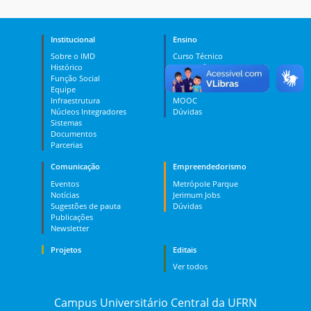
Institucional
Ensino
Sobre o IMD
Curso Técnico
Histórico
Graduação
Função Social
Pós-graduação
Equipe
PES
Infraestrutura
MOOC
Núcleos Integradores
Dúvidas
Sistemas
Documentos
Parcerias
Comunicação
Empreendedorismo
Eventos
Metrópole Parque
Notícias
Jerimum Jobs
Sugestões de pauta
Dúvidas
Publicações
Newsletter
Projetos
Editais
Ver todos
Campus Universitário Central da UFRN