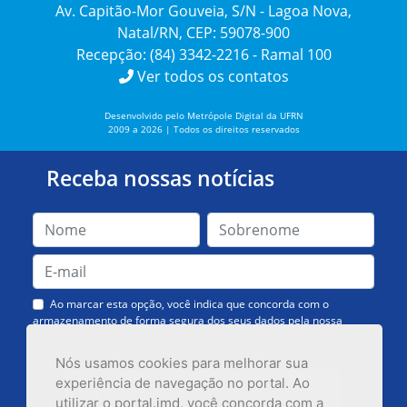
Av. Capitão-Mor Gouveia, S/N - Lagoa Nova,
Natal/RN, CEP: 59078-900
Recepção: (84) 3342-2216 - Ramal 100
Ver todos os contatos
Desenvolvido pelo Metrópole Digital da UFRN
2009 a 2026 | Todos os direitos reservados
Receba nossas notícias
Ao marcar esta opção, você indica que concorda com o
armazenamento de forma segura dos seus dados pela nossa
Assessoria de Comunicação. Você poderá solicitar a exclusão dos
dados ou cancelar o recebimento das mensagens quando quiser.
Nós usamos cookies para melhorar sua
experiência de navegação no portal. Ao
utilizar o portal.imd, você concorda com a