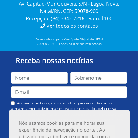
Av. Capitão-Mor Gouveia, S/N - Lagoa Nova,
Natal/RN, CEP: 59078-900
Recepção: (84) 3342-2216 - Ramal 100
Ver todos os contatos
Desenvolvido pelo Metrópole Digital da UFRN
2009 a 2026 | Todos os direitos reservados
Receba nossas notícias
Ao marcar esta opção, você indica que concorda com o
armazenamento de forma segura dos seus dados pela nossa
Assessoria de Comunicação. Você poderá solicitar a exclusão dos
dados ou cancelar o recebimento das mensagens quando quiser.
Nós usamos cookies para melhorar sua
experiência de navegação no portal. Ao
utilizar o portal.imd, você concorda com a