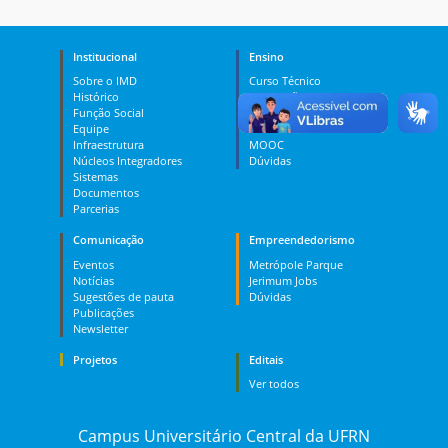
Institucional
Ensino
Sobre o IMD
Curso Técnico
Histórico
Graduação
Função Social
Pós-graduação
Equipe
PES
Infraestrutura
MOOC
Núcleos Integradores
Dúvidas
Sistemas
Documentos
Parcerias
Comunicação
Empreendedorismo
Eventos
Metrópole Parque
Notícias
Jerimum Jobs
Sugestões de pauta
Dúvidas
Publicações
Newsletter
Projetos
Editais
Ver todos
Campus Universitário Central da UFRN