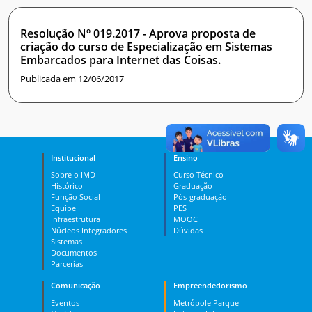
Resolução Nº 019.2017 - Aprova proposta de
criação do curso de Especialização em Sistemas
Embarcados para Internet das Coisas.
Publicada em 12/06/2017
Institucional
Ensino
Sobre o IMD
Curso Técnico
Histórico
Graduação
Função Social
Pós-graduação
Equipe
PES
Infraestrutura
MOOC
Núcleos Integradores
Dúvidas
Sistemas
Documentos
Parcerias
Comunicação
Empreendedorismo
Eventos
Metrópole Parque