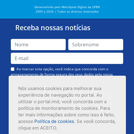
Desenvolvido pelo Metrópole Digital da UFRN
2009 a 2026 | Todos os direitos reservados
Receba nossas notícias
Ao marcar esta opção, você indica que concorda com o
armazenamento de forma segura dos seus dados pela nossa
Assessoria de Comunicação. Você poderá solicitar a exclusão dos
dados ou cancelar o recebimento das mensagens quando quiser.
Nós usamos cookies para melhorar sua
experiência de navegação no portal. Ao
utilizar o portal.imd, você concorda com a
política de monitoramento de cookies. Para
ter mais informações sobre como isso é feito,
acesse
Política de cookies
. Se você concorda,
Inscrever-se
clique em ACEITO.