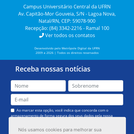
Campus Universitário Central da UFRN
Av. Capitão-Mor Gouveia, S/N - Lagoa Nova,
Natal/RN, CEP: 59078-900
Recepção: (84) 3342-2216 - Ramal 100
Ver todos os contatos
Desenvolvido pelo Metrópole Digital da UFRN
2009 a 2026 | Todos os direitos reservados
Receba nossas notícias
Ao marcar esta opção, você indica que concorda com o
armazenamento de forma segura dos seus dados pela nossa
Assessoria de Comunicação. Você poderá solicitar a exclusão dos
dados ou cancelar o recebimento das mensagens quando quiser.
Nós usamos cookies para melhorar sua