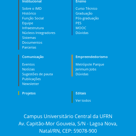
Institucional
Ensino
Sobre o IMD
Curso Técnico
Histórico
Graduação
Função Social
Pós-graduação
Equipe
PES
Infraestrutura
MOOC
Núcleos Integradores
Dúvidas
Sistemas
Documentos
Parcerias
Comunicação
Empreendedorismo
Eventos
Metrópole Parque
Notícias
Jerimum Jobs
Sugestões de pauta
Dúvidas
Publicações
Newsletter
Projetos
Editais
Ver todos
Campus Universitário Central da UFRN
Av. Capitão-Mor Gouveia, S/N - Lagoa Nova,
Natal/RN, CEP: 59078-900