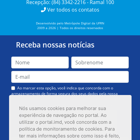
Recepção: (84) 3342-2216 - Ramal 100
Ver todos os contatos
Desenvolvido pelo Metrópole Digital da UFRN
2009 a 2026 | Todos os direitos reservados
Receba nossas notícias
Ao marcar esta opção, você indica que concorda com o
armazenamento de forma segura dos seus dados pela nossa
Assessoria de Comunicação. Você poderá solicitar a exclusão dos
dados ou cancelar o recebimento das mensagens quando quiser.
Nós usamos cookies para melhorar sua
experiência de navegação no portal. Ao
utilizar o portal.imd, você concorda com a
política de monitoramento de cookies. Para
ter mais informações sobre como isso é feito,