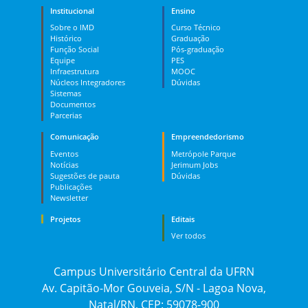
Institucional
Ensino
Sobre o IMD
Curso Técnico
Histórico
Graduação
Função Social
Pós-graduação
Equipe
PES
Infraestrutura
MOOC
Núcleos Integradores
Dúvidas
Sistemas
Documentos
Parcerias
Comunicação
Empreendedorismo
Eventos
Metrópole Parque
Notícias
Jerimum Jobs
Sugestões de pauta
Dúvidas
Publicações
Newsletter
Projetos
Editais
Ver todos
Campus Universitário Central da UFRN
Av. Capitão-Mor Gouveia, S/N - Lagoa Nova,
Natal/RN, CEP: 59078-900