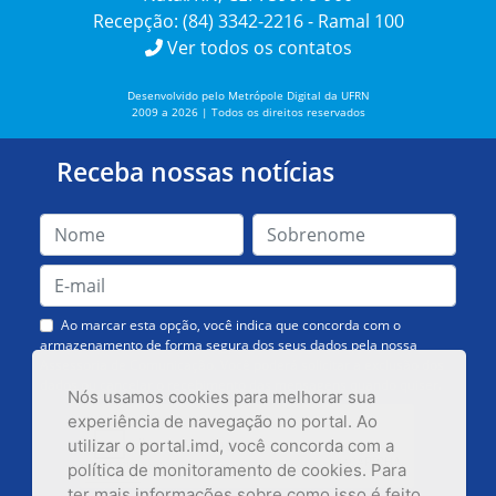
Recepção: (84) 3342-2216 - Ramal 100
Ver todos os contatos
Desenvolvido pelo Metrópole Digital da UFRN
2009 a 2026 | Todos os direitos reservados
Receba nossas notícias
Ao marcar esta opção, você indica que concorda com o
armazenamento de forma segura dos seus dados pela nossa
Assessoria de Comunicação. Você poderá solicitar a exclusão dos
dados ou cancelar o recebimento das mensagens quando quiser.
Nós usamos cookies para melhorar sua
experiência de navegação no portal. Ao
utilizar o portal.imd, você concorda com a
política de monitoramento de cookies. Para
ter mais informações sobre como isso é feito,