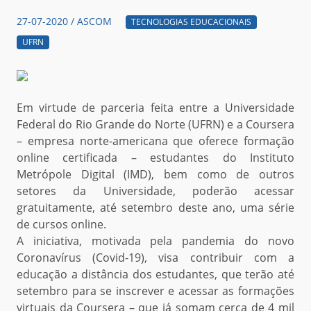
27-07-2020 / ASCOM
TECNOLOGIAS EDUCACIONAIS
UFRN
Em virtude de parceria
feita entre
a
Universidade
Federal do Rio Grande do Norte (UFRN)
e
a Coursera
–
empresa norte-americana que oferece formação
online certificada – estudantes
do Instituto
Metrópole Digital (IMD),
bem como de outr
o
s
setores da Universidade,
poderão acessar
gratuitamente, até setembro deste ano, uma série
de cursos online.
A iniciativa, motivada pela pandemia do novo
Coronavírus (Covid-19), visa contribuir com a
educação a distância dos estudantes, que terão até
setembro
para se inscrever e acessar as formações
virtuais
da Coursera –
que já
somam cerca de 4 mil