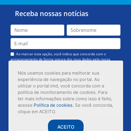
Receba nossas notícias
Ao marcar esta opção, você indica que concorda com o
armazenamento de forma segura dos seus dados pela nossa
Assessoria de Comunicação. Você poderá solicitar a exclusão dos
dados ou cancelar o recebimento das mensagens quando quiser.
Nós usamos cookies para melhorar sua
experiência de navegação no portal. Ao
utilizar o portal.imd, você concorda com a
política de monitoramento de cookies. Para
ter mais informações sobre como isso é feito,
acesse
Política de cookies
. Se você concorda,
Inscrever-se
clique em ACEITO.
Siga o IMD nas redes sociais
ACEITO