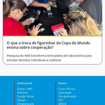
O que a troca de figurinhas da Copa do Mundo
ensina sobre cooperação?
Pesquisa do IMD transforma brincadeira em laboratório para
estudar decisões individuais e coletivas
Institucional
Ensino
Sobre o IMD
Curso Técnico
Histórico
Graduação
Função Social
Pós-graduação
Equipe
PES
Infraestrutura
MOOC